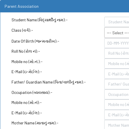
Parent Association
Student Name (વિદ્યાર્થીનું નામ):-
Class (વર્ગ):-
--- Select ---
Date Of Birth (જન્મતારીખ):-
Roll No (રોલ નં):-
Mobile no (મો.નં.):-
E-Mail (ઇ-મેઈલ):-
Father/ Guardian Name (પિતા/વાલીનું નામ):-
Occupation (વ્યવસાય):-
Mobile no (મો.નં):-
E-Mail (ઇ-મેઈલ):-
Mother Name (માતાનું નામ):-